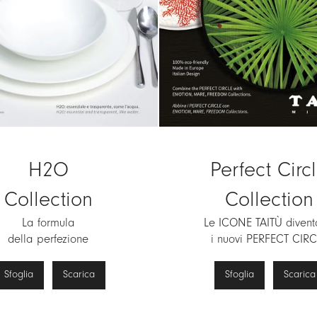
Perfect Circ
H2O
Collection
Collection
Le ICONE TAITÙ diven
La formula
i nuovi PERFECT CIRC
della perfezione
Sfoglia
Scarica
Sfoglia
Scarica