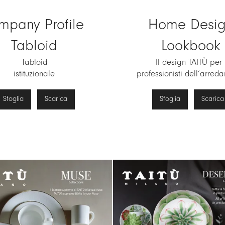
mpany
Profile
Home Des
Tabloid
Lookbook
Tabloid
Il design TAITÙ per 
istituzionale
professionisti dell’arred
Sfoglia
Scarica
Sfoglia
Scarica