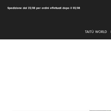
Salta
al
Spedizione dal 23/08 per ordini effettuati dopo il 03/08
contenuto
TAITÙ WORLD