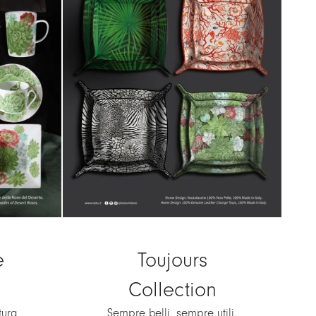
e
Toujours
Collection
tura
Sempre belli, sempre utili,