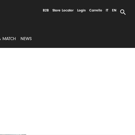
B2B
Store Locator
Login
Carrello
IT
EN
& MATCH
NEWS