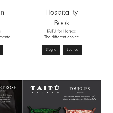
ign
Hospitality
Book
i
TAITÙ for Horeca
amento
The different choice
Sfoglia
Scarica