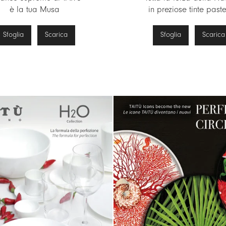
è la tua Musa
in preziose tinte paste
Sfoglia
Scarica
Sfoglia
Scarica