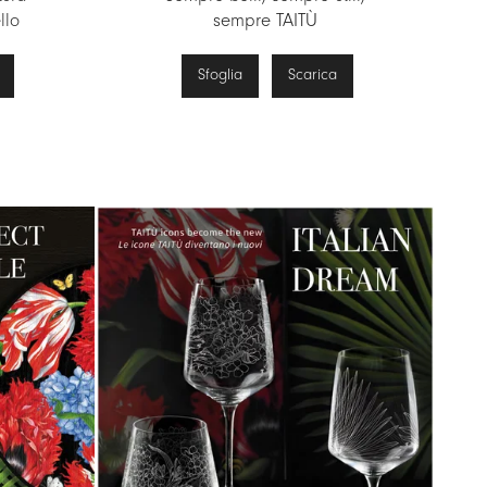
llo
sempre TAITÙ
Sfoglia
Scarica