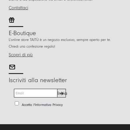
Contattaci
E-Boutique
L’online store TAITÙ è un negozio esclusivo, sempre aperto per te.
Chiedi una confezione regalo!
Scopri di più
Iscriviti alla newsletter
E
Invia
m
a
P
Accetto l'
Informativa Privacy
i
r
l
i
*
v
a