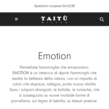
Salta
Spedizioni sospese 04-23/08
al
contenuto
Toggle
Navigation
SPEDIZIONI GRATUITE IN ITALIA DA 50€
TAITÙ WORLD
PRODOTTI
Emotion
COLLEZIONI
CREA LA TUA TAVOLA
Pennellate fiamminghe che emozionano.
ISPIRAZIONI
EMOTION è un intreccio di dipinti fiamminghi che
esalta la bellezza della natura, con un impatto di
MIX & MATCH
colori che stupisce, rallegra, porta nuova vitalità.
NEWS
Sono i tulipani sfrangiati, le farfalle, le lumache, che
si susseguono su nuove morbide forme di
B2B
porcellana, sul legno di betulla, su tessuti preziosi.
STORE LOCATOR