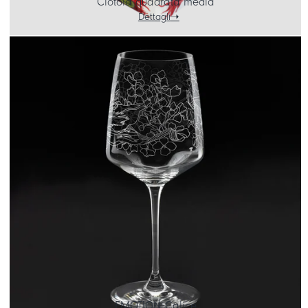
Ciotola quadrata media
Dettagli
EMOTION Calice