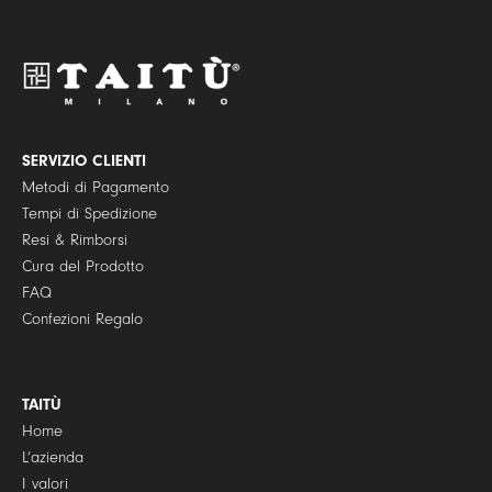
c
y
P
o
l
i
c
y
SERVIZIO CLIENTI
*
Metodi di Pagamento
Tempi di Spedizione
Resi & Rimborsi
Cura del Prodotto
FAQ
Confezioni Regalo
TAITÙ
Home
L’azienda
I valori