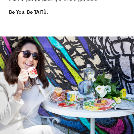
LOGIN
Be You. Be TAITÙ.
CARRELLO
IT
EN