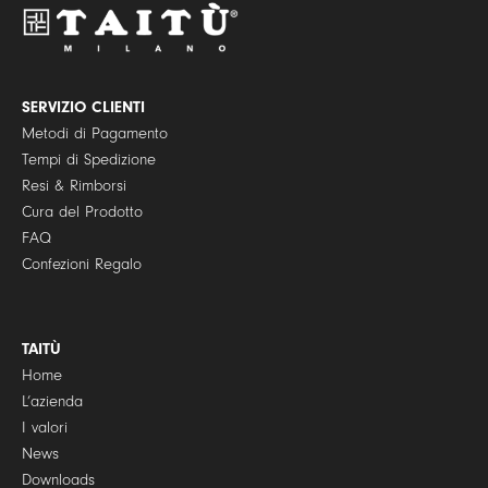
o
l
i
c
y
SERVIZIO CLIENTI
*
Metodi di Pagamento
Tempi di Spedizione
Resi & Rimborsi
Cura del Prodotto
FAQ
Confezioni Regalo
TAITÙ
Home
L’azienda
I valori
News
Downloads