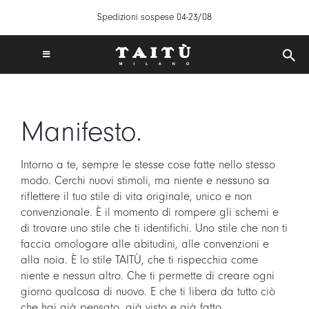
Salta
Spedizioni sospese 04-23/08
al
contenuto
Toggle
Navigation
SPEDIZIONI GRATUITE IN ITALIA DA 50€
TAITÙ WORLD
Manifesto.
PRODOTTI
COLLEZIONI
Intorno a te, sempre le stesse cose fatte nello stesso
CREA LA TUA TAVOLA
modo. Cerchi nuovi stimoli, ma niente e nessuno sa
riflettere il tuo stile di vita originale, unico e non
ISPIRAZIONI
convenzionale. È il momento di rompere gli schemi e
di trovare uno stile che ti identifichi. Uno stile che non ti
MIX & MATCH
faccia omologare alle abitudini, alle convenzioni e
NEWS
alla noia. È lo stile TAITÙ, che ti rispecchia come
niente e nessun altro. Che ti permette di creare ogni
B2B
giorno qualcosa di nuovo. E che ti libera da tutto ciò
STORE LOCATOR
che hai già pensato, già visto e già fatto.