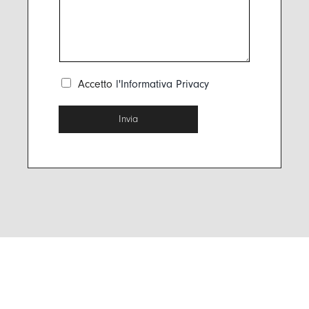
o
s
l
n
s
*
o
a
*
g
g
i
C
Accetto
l'Informativa Privacy
o
a
*
s
Invia
e
l
l
e
d
i
S
p
u
n
t
a