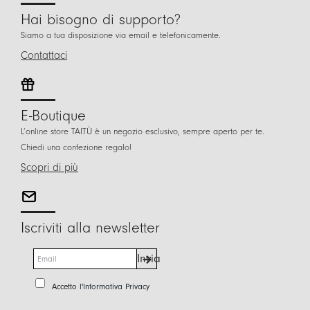
Hai bisogno di supporto?
Siamo a tua disposizione via email e telefonicamente.
Contattaci
E-Boutique
L’online store TAITÙ è un negozio esclusivo, sempre aperto per te.
Chiedi una confezione regalo!
Scopri di più
Iscriviti alla newsletter
E
Invia
m
a
P
Accetto l'
Informativa Privacy
i
r
l
i