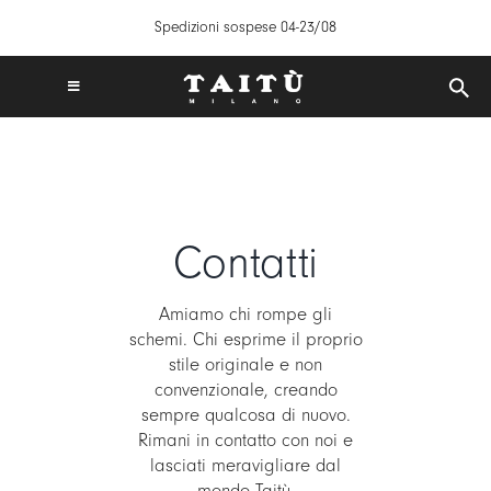
Salta
Spedizioni sospese 04-23/08
al
contenuto
Toggle
Navigation
SPEDIZIONI GRATUITE IN ITALIA DA 50€
TAITÙ WORLD
PRODOTTI
COLLEZIONI
Contatti
CREA LA TUA TAVOLA
Amiamo chi rompe gli
ISPIRAZIONI
schemi. Chi esprime il proprio
MIX & MATCH
stile originale e non
convenzionale, creando
NEWS
sempre qualcosa di nuovo.
Rimani in contatto con noi e
B2B
lasciati meravigliare dal
STORE LOCATOR
mondo Taitù.