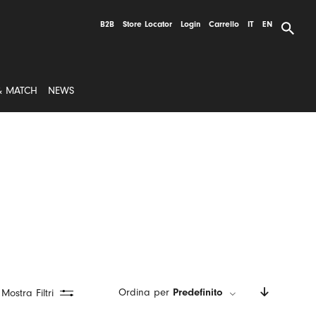
B2B
Store Locator
Login
Carrello
IT
EN
& MATCH
NEWS
Ordina per
Predefinito
Mostra Filtri