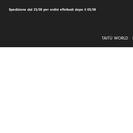
Salta
al
Spedizione dal 23/08 per ordini effettuati dopo il 03/08
contenuto
TAITÙ WORLD