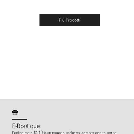
Più Prodotti
E-Boutique
L’online store TAITÙ è un negozio esclusivo, sempre aperto per te.