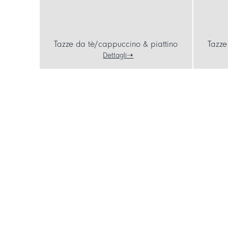
Tazze da tè/cappuccino & piattino
Tazze
Dettagli