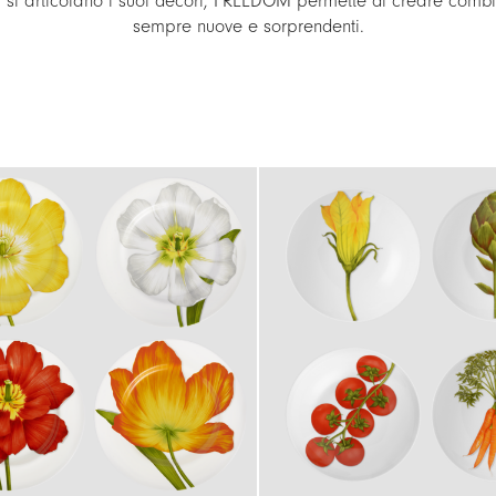
i si articolano i suoi decori, FREEDOM permette di creare combi
sempre nuove e sorprendenti.