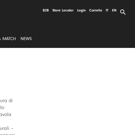
B2B
Store Locator
Login
Carrello
IT
EN
& MATCH
NEWS
tura di
to
tavola
urali –