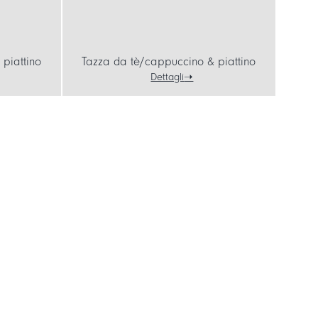
piattino
Tazza da tè/cappuccino & piattino
Dettagli