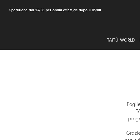
Salta
al
Spedizione dal 23/08 per ordini effettuati dopo il 03/08
contenuto
TAITÙ WORLD
Foglie
T
progr
Grazie