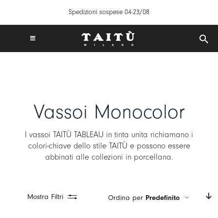
Salta
Spedizioni sospese 04-23/08
al
contenuto
Toggle
Navigation
SPEDIZIONI GRATUITE IN ITALIA DA 50€
TAITÙ WORLD
PRODOTTI
Vassoi Monocolor
COLLEZIONI
CREA LA TUA TAVOLA
I vassoi TAITÙ TABLEAU in tinta unita richiamano i
ISPIRAZIONI
colori-chiave dello stile TAITÙ e possono essere
abbinati alle collezioni in porcellana.
MIX & MATCH
NEWS
B2B
Mostra Filtri
Ordina per
Predefinito
STORE LOCATOR