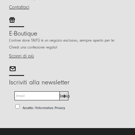
Contattaci
E-Boutique
L’online store TAITÙ è un negozio esclusivo, sempre aperto per te.
Chiedi una confezione regalo!
Scopri di più
Iscriviti alla newsletter
E
Invia
m
a
P
Accetto l'
Informativa Privacy
i
r
l
i
*
v
a