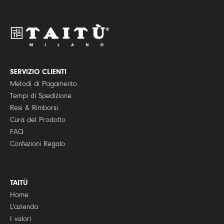
c
y
P
o
l
i
c
y
SERVIZIO CLIENTI
*
Metodi di Pagamento
Tempi di Spedizione
Resi & Rimborsi
Cura del Prodotto
FAQ
Confezioni Regalo
TAITÙ
Home
L’azienda
I valori