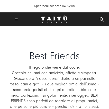
Salta
Spedizioni sospese 04-23/08
al
contenuto
Toggle
Navigation
SPEDIZIONI GRATUITE IN ITALIA DA 50€
TAITÙ WORLD
PRODOTTI
Best Friends
COLLEZIONI
CREA LA TUA TAVOLA
Il regalo che viene dal cuore.
ISPIRAZIONI
Coccola chi ami con amicizia, affetto e simpatia.
Giocando a “nascondersi” dietro a un pannello
MIX & MATCH
rosso, cani e gatti – i due migliori amici dell’uomo –
NEWS
sono protagonisti di disegni al tratto in bianco e
nero. Confezionati singolarmente, i sei oggetti BEST
B2B
FRIENDS sono perfetti da regalare ai propri amici,
alle persone più care e – perché no? – a noi stessi.
STORE LOCATOR