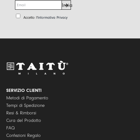
E
Invia
m
a
P
Accetto l'
Informativa Privacy
i
r
l
i
*
v
a
c
y
P
o
l
i
c
y
SERVIZIO CLIENTI
*
Metodi di Pagamento
Tempi di Spedizione
Resi & Rimborsi
Cura del Prodotto
FAQ
Confezioni Regalo