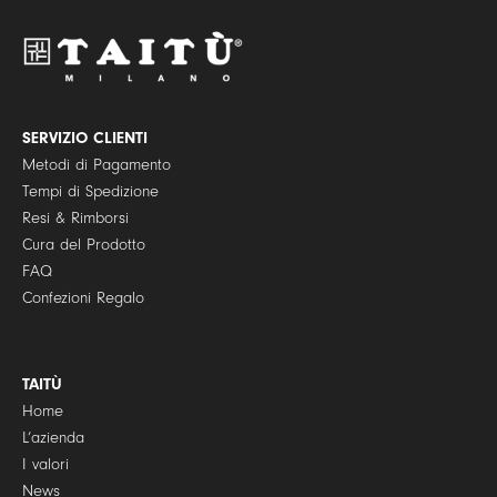
y
P
o
l
i
c
y
SERVIZIO CLIENTI
*
Metodi di Pagamento
Tempi di Spedizione
Resi & Rimborsi
Cura del Prodotto
FAQ
Confezioni Regalo
TAITÙ
Home
L’azienda
I valori
News