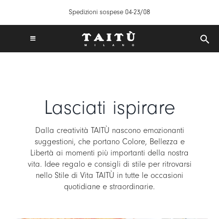
Salta
Spedizioni sospese 04-23/08
al
contenuto
Toggle
Navigation
SPEDIZIONI GRATUITE IN ITALIA DA 50€
TAITÙ WORLD
PRODOTTI
Lasciati ispirare
COLLEZIONI
CREA LA TUA TAVOLA
Dalla creatività TAITÙ nascono emozionanti
suggestioni, che portano Colore, Bellezza e
ISPIRAZIONI
Libertà ai momenti più importanti della nostra
MIX & MATCH
vita. Idee regalo e consigli di stile per ritrovarsi
nello Stile di Vita TAITÙ in tutte le occasioni
NEWS
quotidiane e straordinarie.
B2B
STORE LOCATOR