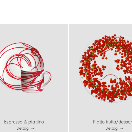
Espresso & piattino
Piatto frutta/desser
Dettagli
Dettagli