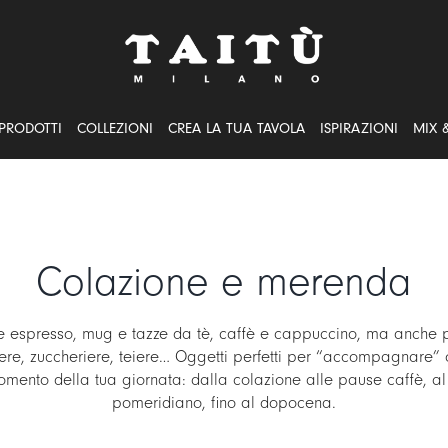
PRODOTTI
COLLEZIONI
CREA LA TUA TAVOLA
ISPIRAZIONI
MIX 
Colazione e merenda
e espresso, mug e tazze da tè, caffè e cappuccino, ma anche pi
tiere, zuccheriere, teiere… Oggetti perfetti per “accompagnare” 
mento della tua giornata: dalla colazione alle pause caffè, al
pomeridiano, fino al dopocena.