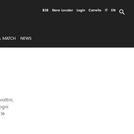
B2B
Store Locator
Login
Carrello
IT
EN
& MATCH
NEWS
attini,
ogni
 tè