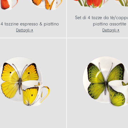
Set di 4 tazze da tè/capp
 4 tazzine espresso & piattino
piattino assortite
Dettagli
Dettagli