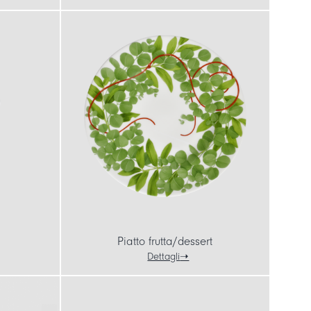
Piatto frutta/dessert
Dettagli