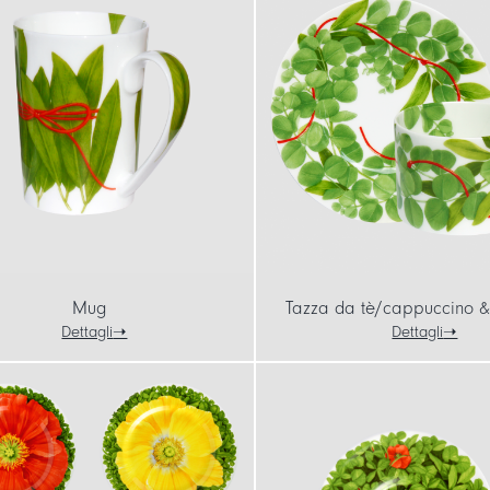
Mug
Tazza da tè/cappuccino & 
Dettagli
Dettagli