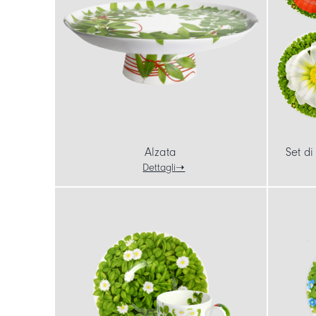
Alzata
Set di
Dettagli