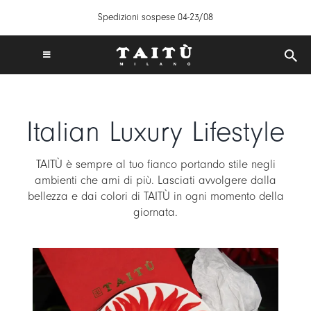
Salta
Spedizioni sospese 04-23/08
al
contenuto
Toggle
Navigation
SPEDIZIONI GRATUITE IN ITALIA DA 50€
TAITÙ WORLD
Italian Luxury Lifestyle
PRODOTTI
COLLEZIONI
TAITÙ è sempre al tuo fianco portando stile negli
ambienti che ami di più. Lasciati avvolgere dalla
CREA LA TUA TAVOLA
bellezza e dai colori di TAITÙ in ogni momento della
ISPIRAZIONI
giornata.
MIX & MATCH
NEWS
B2B
STORE LOCATOR