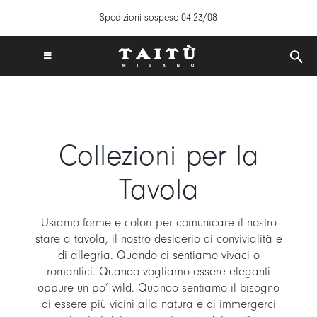
Salta
Spedizioni sospese 04-23/08
al
contenuto
Toggle
Navigation
SPEDIZIONI GRATUITE IN ITALIA DA 50€
TAITÙ WORLD
PRODOTTI
Collezioni per la
COLLEZIONI
Tavola
CREA LA TUA TAVOLA
ISPIRAZIONI
Usiamo forme e colori per comunicare il nostro
MIX & MATCH
stare a tavola, il nostro desiderio di convivialità e
di allegria. Quando ci sentiamo vivaci o
NEWS
romantici. Quando vogliamo essere eleganti
B2B
oppure un po’ wild. Quando sentiamo il bisogno
di essere più vicini alla natura e di immergerci
STORE LOCATOR