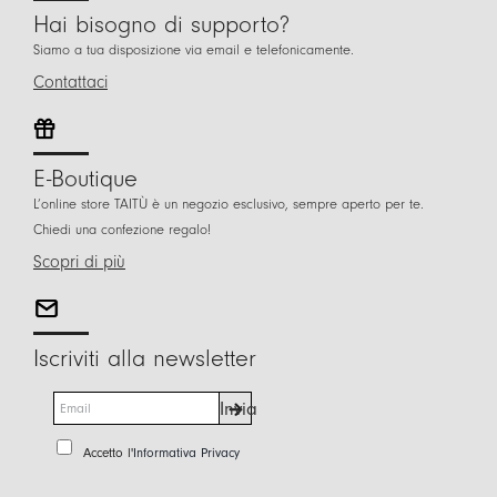
Hai bisogno di supporto?
Siamo a tua disposizione via email e telefonicamente.
Contattaci
E-Boutique
L’online store TAITÙ è un negozio esclusivo, sempre aperto per te.
Chiedi una confezione regalo!
Scopri di più
Iscriviti alla newsletter
E
Invia
m
a
P
Accetto l'
Informativa Privacy
i
r
l
i