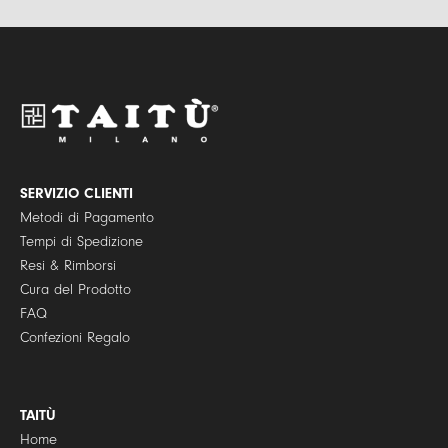
*
v
a
c
y
P
o
l
i
c
y
SERVIZIO CLIENTI
*
Metodi di Pagamento
Tempi di Spedizione
Resi & Rimborsi
Cura del Prodotto
FAQ
Confezioni Regalo
TAITÙ
Home