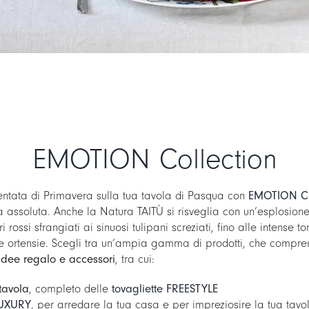
EMOTION Collection
entata di Primavera sulla tua tavola di Pasqua con
EMOTION Co
 assoluta. Anche la Natura TAITÙ si risveglia con un’esplosione 
rossi sfrangiati ai sinuosi tulipani screziati, fino alle intense to
le ortensie. Scegli tra un’ampia gamma di prodotti, che compr
idee regalo e accessori
, tra cui:
tavola
, completo delle
tovagliette FREESTYLE
LUXURY
, per arredare la tua casa e per impreziosire la tua tavo