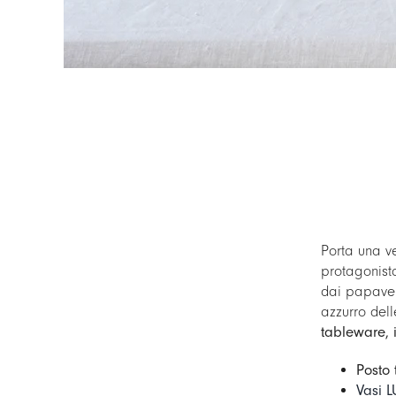
Porta una v
protagonista
dai papaveri 
azzurro del
tableware, 
Posto 
Vasi 