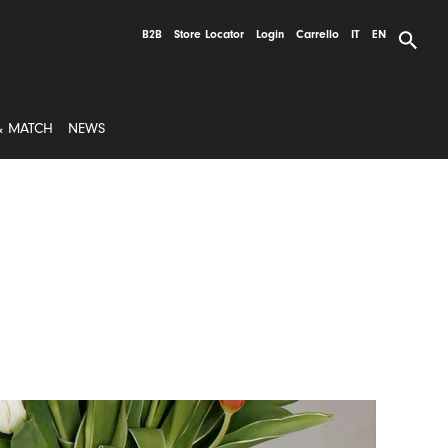
B2B
Store Locator
Login
Carrello
IT
EN
& MATCH
NEWS