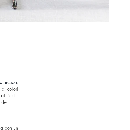
llection
,
di colori,
nalità di
ende
la con un