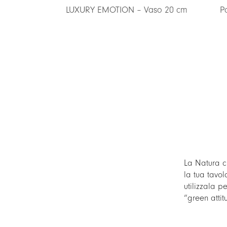
 Vaso 20 cm
Portata rotondo/segnaposto
La Natura c
la tua tavo
utilizzala p
“green attit