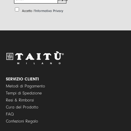
m
a
P
Accetto l'
Informativa Privacy
i
r
l
i
*
v
a
c
y
P
o
l
i
c
y
SERVIZIO CLIENTI
*
Metodi di Pagamento
Tempi di Spedizione
Resi & Rimborsi
Cura del Prodotto
FAQ
Confezioni Regalo