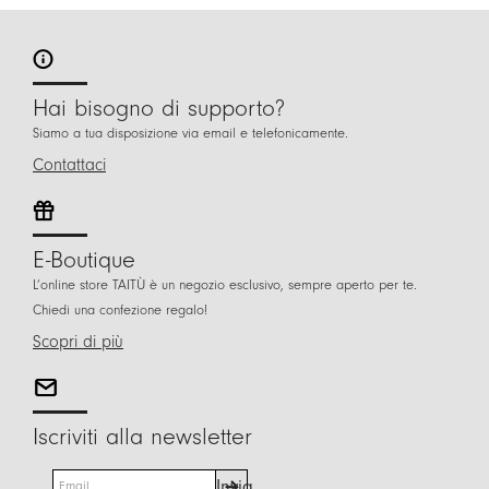
Hai bisogno di supporto?
Siamo a tua disposizione via email e telefonicamente.
Contattaci
E-Boutique
L’online store TAITÙ è un negozio esclusivo, sempre aperto per te.
Chiedi una confezione regalo!
Scopri di più
Iscriviti alla newsletter
E
Invia