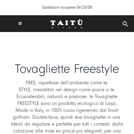
Salta
Spedizioni sospese 04-23/08
al
contenuto
Toggle
Navigation
SPEDIZIONI GRATUITE IN ITALIA DA 50€
TAITÙ WORLD
PRODOTTI
Tovagliette Freestyle
COLLEZIONI
CREA LA TUA TAVOLA
FREE, rispettose dell’ambiente come te.
ISPIRAZIONI
STYLE, irresistibili nel design come piace a te.
Ecosostenibili, naturali e preziose: le Tovagliette
MIX & MATCH
FREESTYLE sono un prodotto ecologico di lusso,
NEWS
Made in Italy, in 100% cuoio rigenerato dal finish
goffrato. Double-face, quindi due tovagliette in una.
B2B
Ideali da regalare e perfette per tutti i contesti: dalla
colazione alle mise en place più eleganti, per una
STORE LOCATOR