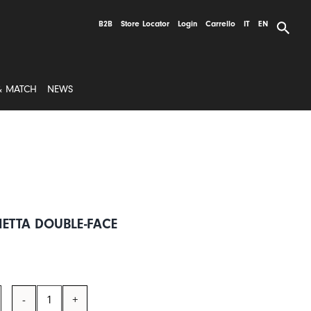
B2B
Store Locator
Login
Carrello
IT
EN
& MATCH
NEWS
IETTA DOUBLE-FACE
WILD
SPIRIT