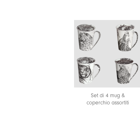
Set di 4 tazzine
Set di 4 mug &
espresso & piattino
coperchio assortiti