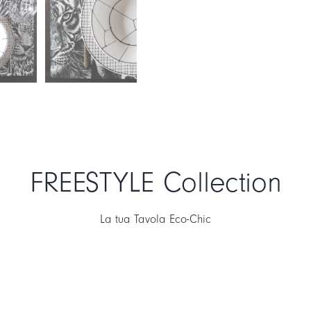
poco concentrato. Non utiliz
in caso di contatto con cibi
ecc.).
FREESTYLE Collection
La tua Tavola Eco-Chic