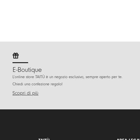
E-Boutique
L’online store TAITÙ è un negozio esclusivo, sempre aperto per te.
Chiedi una confezione regalo!
Scopri di più