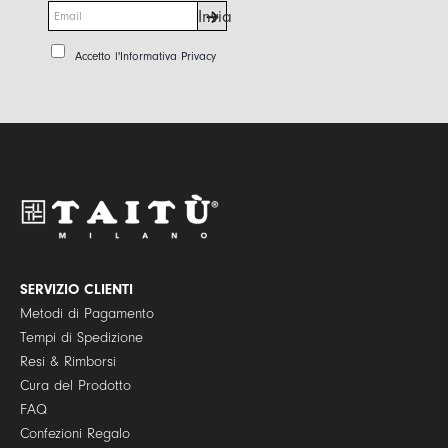
E
Invia
m
a
P
Accetto l'
Informativa Privacy
i
r
l
i
*
v
a
c
y
P
o
l
i
c
y
SERVIZIO CLIENTI
*
Metodi di Pagamento
Tempi di Spedizione
Resi & Rimborsi
Cura del Prodotto
FAQ
Confezioni Regalo