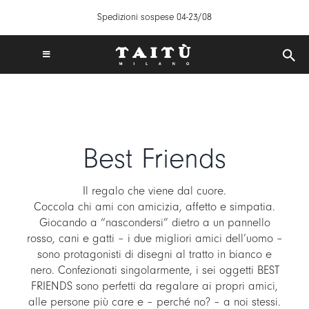
Salta
Spedizioni sospese 04-23/08
al
contenuto
Toggle
Navigation
SPEDIZIONI GRATUITE IN ITALIA DA 50€
TAITÙ WORLD
PRODOTTI
Best Friends
COLLEZIONI
CREA LA TUA TAVOLA
Il regalo che viene dal cuore.
ISPIRAZIONI
Coccola chi ami con amicizia, affetto e simpatia.
Giocando a “nascondersi” dietro a un pannello
MIX & MATCH
rosso, cani e gatti – i due migliori amici dell’uomo –
sono protagonisti di disegni al tratto in bianco e
NEWS
nero. Confezionati singolarmente, i sei oggetti BEST
B2B
FRIENDS sono perfetti da regalare ai propri amici,
alle persone più care e – perché no? – a noi stessi.
STORE LOCATOR