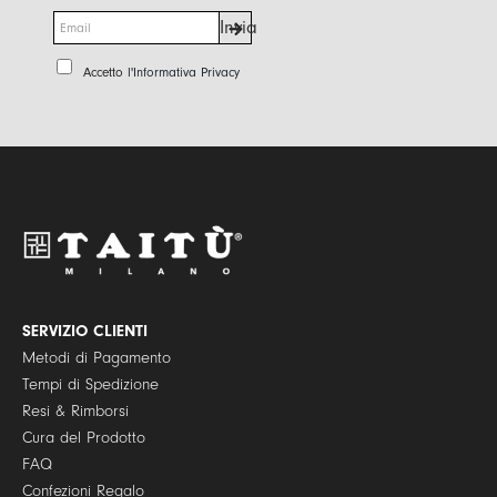
E
Invia
m
a
P
Accetto l'
Informativa Privacy
i
r
l
i
*
v
a
c
y
P
o
l
i
c
y
SERVIZIO CLIENTI
*
Metodi di Pagamento
Tempi di Spedizione
Resi & Rimborsi
Cura del Prodotto
FAQ
Confezioni Regalo