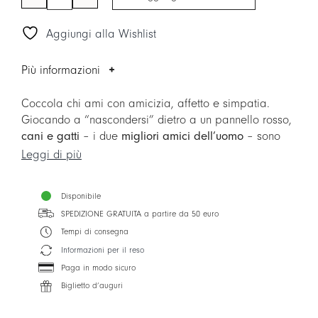
DOGS
-
Aggiungi alla Wishlist
Piattino
quantità
Più informazioni
Coccola chi ami con amicizia, affetto e simpatia.
Giocando a “nascondersi” dietro a un pannello rosso,
cani e gatti
– i due
migliori amici dell’uomo
– sono
protagonisti di disegni al tratto in bianco e nero.
Leggi di più
Confezionati singolarmente
, i sei oggetti BEST
FRIENDS sono
perfetti da regalare
ai propri amici,
Disponibile
alle persone più care e – perché no? – a noi stessi.
SPEDIZIONE GRATUITA a partire da 50 euro
Tempi di consegna
Informazioni per il reso
Paga in modo sicuro
Biglietto d’auguri