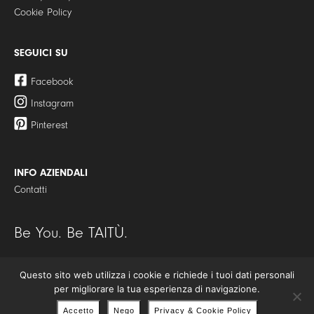
Cookie Policy
SEGUICI SU
Facebook
Instagram
Pinterest
INFO AZIENDALI
Contatti
Be You. Be TAITÙ.
Questo sito web utilizza i cookie e richiede i tuoi dati personali
© Copyright 2021 | TAITÙ S.r.l. – Tutti i diritti riservati | P.I./C.F.
per migliorare la tua esperienza di navigazione.
09287970967 | TAITÙ Milano è un marchio registrato.
Accetto
Nego
Privacy & Cookie Policy