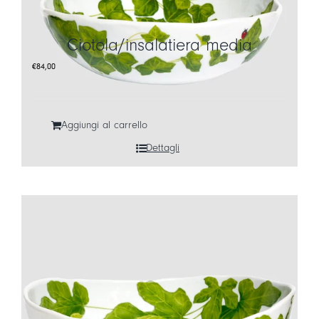
LOGIN
Ciotola/insalatiera media
CARRELLO
€
84,00
IT
EN
Aggiungi al carrello
Dettagli