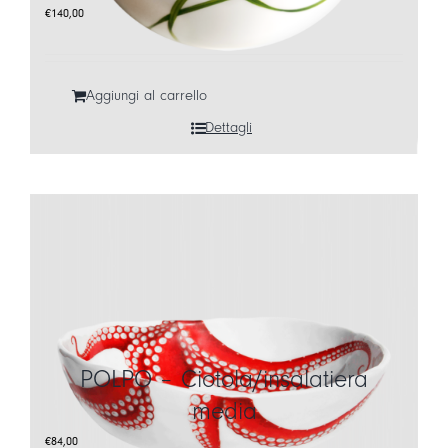
€
140,00
Aggiungi al carrello
Dettagli
POLPO – Ciotola/insalatiera
media
€
84,00