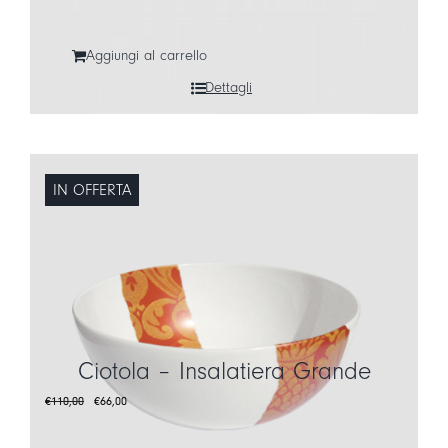
Aggiungi al carrello
Dettagli
IN OFFERTA
Ciotola – Insalatiera Grande
Il
Il
€
110,00
€
66,00
prezzo
prezzo
originale
attuale