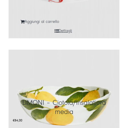
Aggiungi al carrello
Dettagli
LIMONI – Ciotola/insalatiera
media
€
84,00