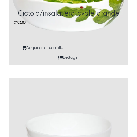
Ciotola/insalatiera ovale grande
€
102,00
Aggiungi al carrello
Dettagli