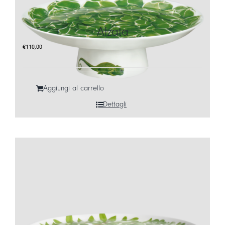
LOGIN
Alzata
CARRELLO
€
110,00
IT
EN
Aggiungi al carrello
Dettagli