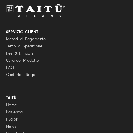
P
o
l
i
c
y
SERVIZIO CLIENTI
*
Metodi di Pagamento
Tempi di Spedizione
Resi & Rimborsi
Cura del Prodotto
FAQ
Confezioni Regalo
TAITÙ
Home
L’azienda
I valori
News