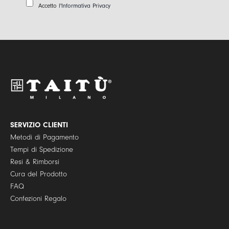
a
P
Accetto l'
Informativa Privacy
i
r
l
i
*
v
a
c
y
P
o
l
i
c
y
SERVIZIO CLIENTI
*
Metodi di Pagamento
Tempi di Spedizione
Resi & Rimborsi
Cura del Prodotto
FAQ
Confezioni Regalo