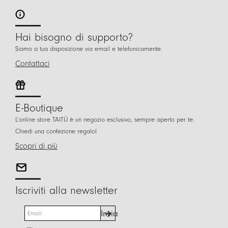
Hai bisogno di supporto?
Siamo a tua disposizione via email e telefonicamente.
Contattaci
E-Boutique
L’online store TAITÙ è un negozio esclusivo, sempre aperto per te.
Chiedi una confezione regalo!
Scopri di più
Iscriviti alla newsletter
E
Invia
m