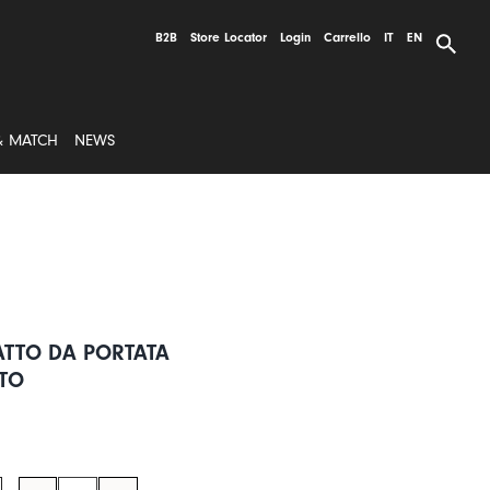
B2B
Store Locator
Login
Carrello
IT
EN
& MATCH
NEWS
ATTO DA PORTATA
TO
RED