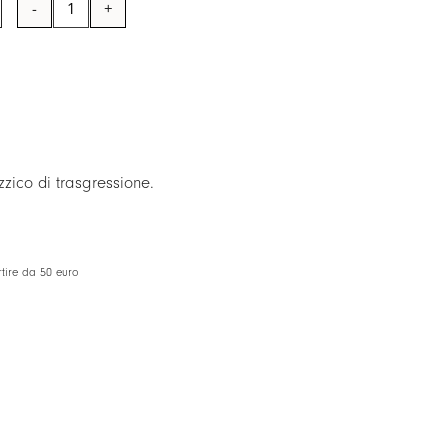
ATTRACTION
-
Piatto
da
portata
rotondo/segnaposto
quantità
zico di trasgressione.
tire da 50 euro