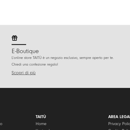
E-Boutique
L’online store TAITÙ è un negozio esclusivo, sempre aperto per te.
Chiedi una confezione regalo!
Scopri di più
TAITÙ
AREA LEGA
to
Home
Privacy Poli