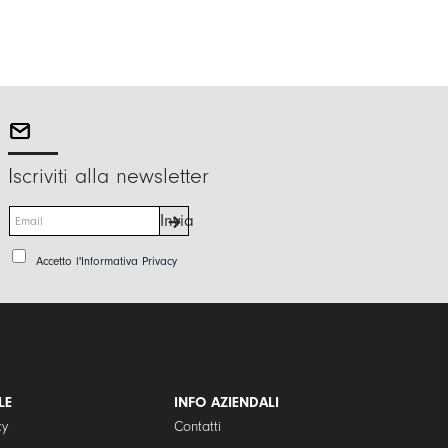
Iscriviti alla newsletter
E
Invia
m
a
P
Accetto l'
Informativa Privacy
i
r
l
i
*
v
a
c
y
P
LE
INFO AZIENDALI
o
cy
Contatti
l