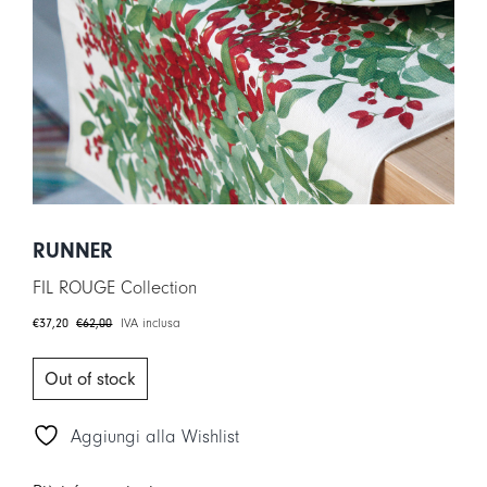
LOGIN
CARRELLO
IT
EN
RUNNER
FIL ROUGE Collection
€
37,20
€
62,00
IVA inclusa
Il
Il
prezzo
prezzo
originale
attuale
era:
è:
Out of stock
€62,00.
€37,20.
Aggiungi alla Wishlist