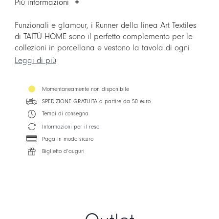
Più informazioni
Funzionali e glamour, i Runner della linea Art Textiles
di TAITÙ HOME sono il perfetto complemento per le
collezioni in porcellana e vestono la tavola di ogni
occasione: da quella quotidiana a quella delle feste.
Leggi di più
Momentaneamente non disponibile
SPEDIZIONE GRATUITA a partire da 50 euro
Tempi di consegna
Informazioni per il reso
Paga in modo sicuro
Biglietto d’auguri