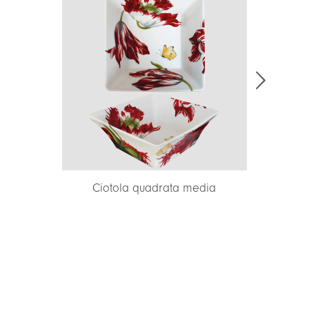
ata media
Mug