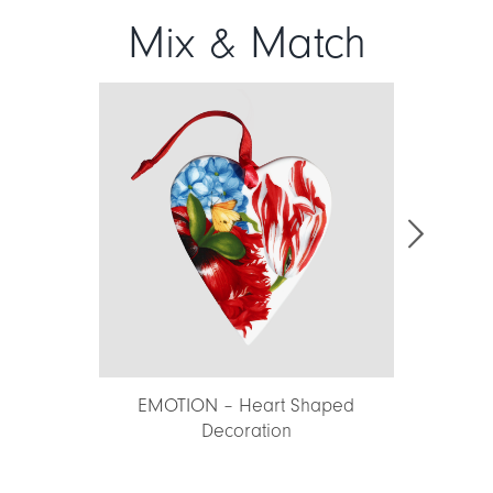
Mix & Match
TION – Heart Shaped
MERRY CHRISTMAS – Heart
Decoration
Shaped Dec...