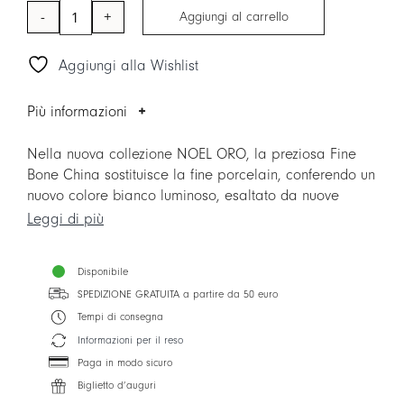
Aggiungi al carrello
Tazza
da
Aggiungi alla Wishlist
tè/cappuccino
&
piattino
Più informazioni
quantità
Nella nuova collezione NOEL ORO, la preziosa Fine
Bone China sostituisce la fine porcelain, conferendo un
nuovo colore bianco luminoso, esaltato da nuove
forme contemporanee. La collezione è arricchita
Leggi di più
anche da due nuovi accessori per la casa: i vassoi
TABLEAU Made in Italy.
Disponibile
SPEDIZIONE GRATUITA a partire da 50 euro
Tempi di consegna
Informazioni per il reso
Paga in modo sicuro
Biglietto d’auguri