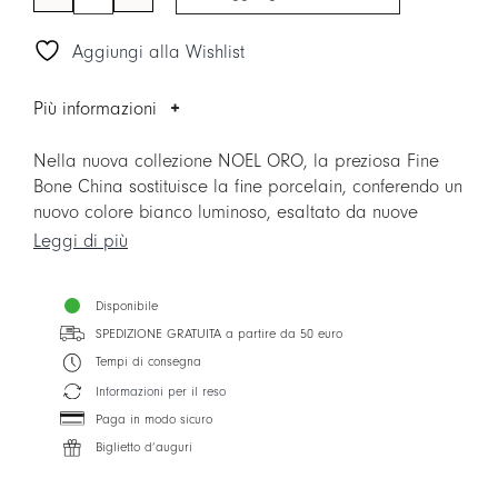
Piatto
piano
Aggiungi alla Wishlist
quantità
Più informazioni
Nella nuova collezione NOEL ORO, la preziosa Fine
Bone China sostituisce la fine porcelain, conferendo un
nuovo colore bianco luminoso, esaltato da nuove
forme contemporanee. La collezione è arricchita
Leggi di più
anche da due nuovi accessori per la casa: i vassoi
TABLEAU Made in Italy.
Disponibile
SPEDIZIONE GRATUITA a partire da 50 euro
Tempi di consegna
Informazioni per il reso
Paga in modo sicuro
Biglietto d’auguri