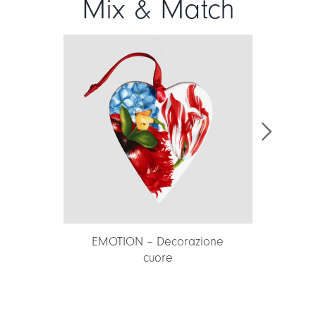
Mix & Match
N – Decorazione
MERRY CHRISTMAS –
cuore
Decorazione cuor...