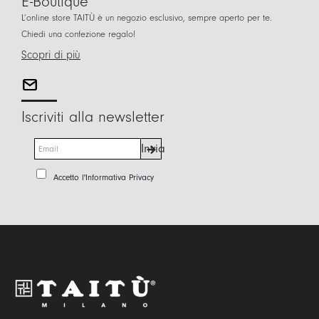
E-Boutique
L’online store TAITÙ è un negozio esclusivo, sempre aperto per te.
Chiedi una confezione regalo!
Scopri di più
Iscriviti alla newsletter
E
Invia
m
a
P
Accetto l'
Informativa Privacy
i
r
l
i
*
v
a
c
y
P
o
l
i