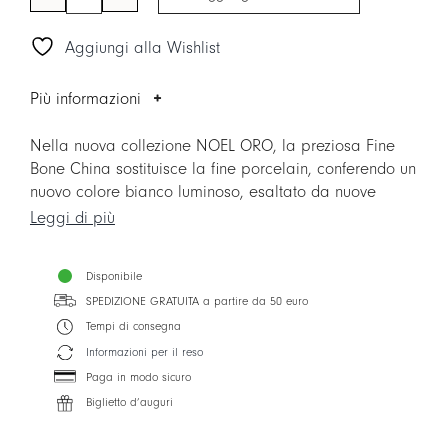
Piatto
frutta/dessert
Aggiungi alla Wishlist
quantità
Più informazioni
Nella nuova collezione NOEL ORO, la preziosa Fine
Bone China sostituisce la fine porcelain, conferendo un
nuovo colore bianco luminoso, esaltato da nuove
forme contemporanee. La collezione è arricchita
Leggi di più
anche da due nuovi accessori per la casa: i vassoi
TABLEAU Made in Italy.
Disponibile
SPEDIZIONE GRATUITA a partire da 50 euro
Tempi di consegna
Informazioni per il reso
Paga in modo sicuro
Biglietto d’auguri