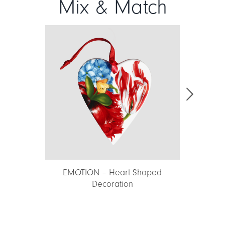
Mix & Match
d
EMOTION – Heart Shaped
MERRY CHR
Decoration
Shap