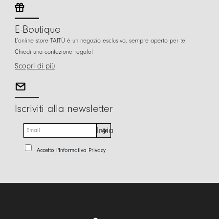
E-Boutique
L’online store TAITÙ è un negozio esclusivo, sempre aperto per te.
Chiedi una confezione regalo!
Scopri di più
Iscriviti alla newsletter
E
Invia
m
a
P
Accetto l'
Informativa Privacy
i
r
l
i
*
v
a
c
y
P