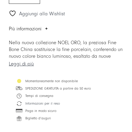
Aggiungi alla Wishlist
Più informazioni
Nella nuova collezione NOEL ORO, la preziosa Fine
Bone China sostituisce la fine porcelain, conferendo un
nuovo colore bianco luminoso, esaltato da nuove
forme contemporanee. La collezione è arricchita
Leggi di più
anche da due nuovi accessori per la casa: i vassoi
TABLEAU Made in Italy.
Momentaneamente non disponibile
SPEDIZIONE GRATUITA a partire da 50 euro
Tempi di consegna
Informazioni per il reso
Paga in modo sicuro
Biglietto d’auguri