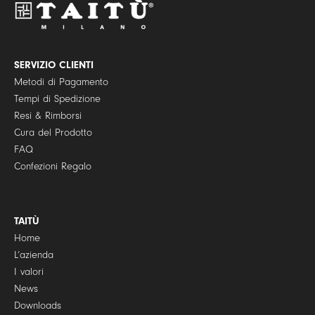
o
l
i
c
y
SERVIZIO CLIENTI
*
Metodi di Pagamento
Tempi di Spedizione
Resi & Rimborsi
Cura del Prodotto
FAQ
Confezioni Regalo
TAITÙ
Home
L’azienda
I valori
News
Downloads