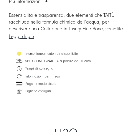
Più informazioni
Essenzialità e trasparenza: due elementi che TAITÙ
racchiude nella formula chimica dell’acqua, per
descrivere una Collezione in Luxury Fine Bone, versatile
e indispensabile tanto nelle realtà professionali
Leggi di più
dell’ospitalità, quanto nelle proprie case. Perfetta
nella sua semplicità, e consentendo al tempo stesso
Momentaneamente non disponibile
di realizzare infinite possibilità di Mix&Match con tutte
SPEDIZIONE GRATUITA a partire da 50 euro
le altre Collezioni TAITÙ, H2O è il palcoscenico ideale
sia per straordinarie mise en place quotidiane, sia per
Tempi di consegna
le creazioni più raffinate dell’alta cucina.
Informazioni per il reso
Paga in modo sicuro
Biglietto d’auguri