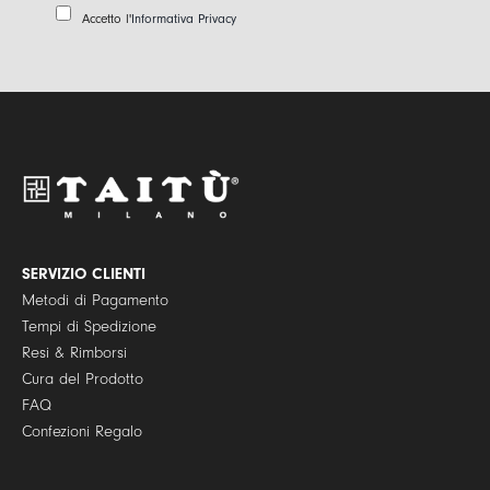
a
P
Accetto l'
Informativa Privacy
i
r
l
i
*
v
a
c
y
P
o
l
i
c
y
SERVIZIO CLIENTI
*
Metodi di Pagamento
Tempi di Spedizione
Resi & Rimborsi
Cura del Prodotto
FAQ
Confezioni Regalo