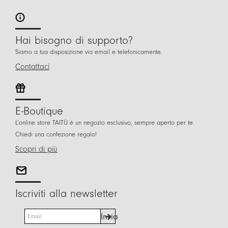
Hai bisogno di supporto?
Siamo a tua disposizione via email e telefonicamente.
Contattaci
E-Boutique
L’online store TAITÙ è un negozio esclusivo, sempre aperto per te.
Chiedi una confezione regalo!
Scopri di più
Iscriviti alla newsletter
E
Invia
m