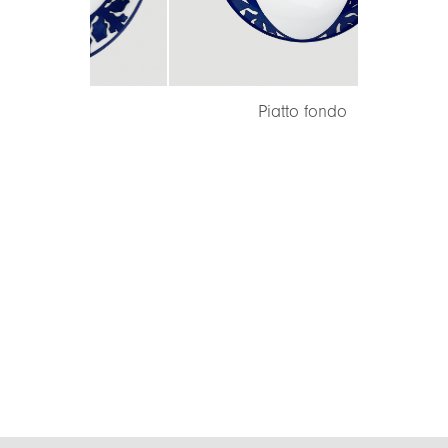
o
Piatto fondo