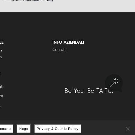
i
r
l
i
*
v
a
c
y
P
LE
INFO AZIENDALI
o
cy
Contatti
l
cy
i
c
y
U
*
ok
Be You. Be TAITÙ.
am
t
ccetto
Nego
Privacy & Cookie Policy