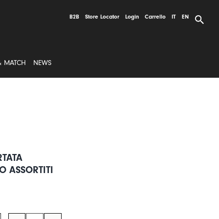
B2B
Store Locator
Login
Carrello
IT
EN
& MATCH
NEWS
RTATA
 ASSORTITI
Set