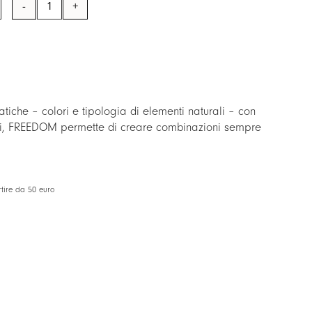
di
4
piatti
da
portata
rotondi/segnaposto
atiche – colori e tipologia di elementi naturali – con
assortiti
cori, FREEDOM permette di creare combinazioni sempre
quantità
tire da 50 euro