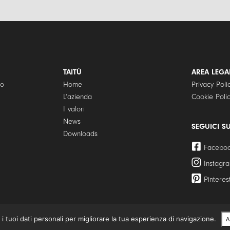
TAITÙ
AREA LEGA
to
Home
Privacy Poli
L’azienda
Cookie Poli
I valori
News
SEGUICI S
Downloads
Facebo
Instagr
Pinteres
09287970967 | TAITÙ Milano è un marchio registrato.
 i tuoi dati personali per migliorare la tua esperienza di navigazione.
A