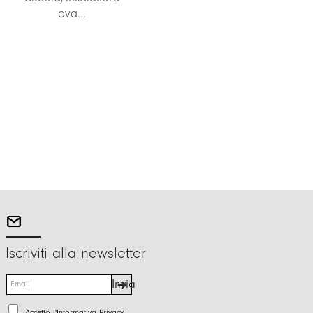
ova...
Iscriviti alla newsletter
E
Invia
m
a
P
Accetto l'
Informativa Privacy