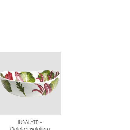
INSALATE –
Ciotola/insalatiera