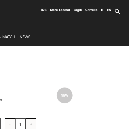
B2B
Store Locator
Login
Carrello
IT
EN
& MATCH
NEWS
n
Ciotolina
quantità