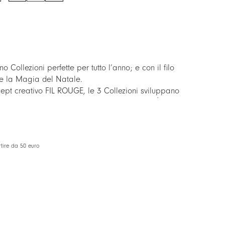
ollezioni perfette per tutto l’anno; e con il filo
he la Magia del Natale.
pt creativo FIL ROUGE, le 3 Collezioni sviluppano
ch, tra loro e con molte altre Collezioni TAITÙ.
 con le altre Collezioni, l’item sostituisce la
tire da 50 euro