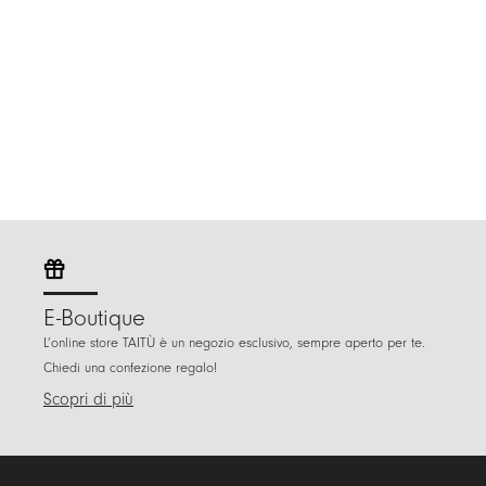
E-Boutique
L’online store TAITÙ è un negozio esclusivo, sempre aperto per te.
Chiedi una confezione regalo!
Scopri di più