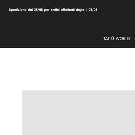
Salta
al
Spedizione dal 23/08 per ordini effettuati dopo il 03/08
contenuto
TAITÙ WORLD