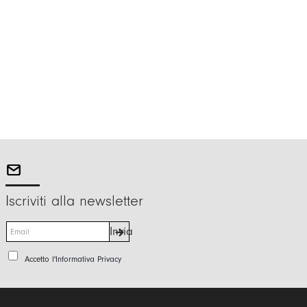
Iscriviti alla newsletter
E
Invia
m
a
P
Accetto l'
Informativa Privacy
i
r
l
i
*
v