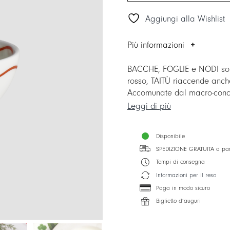
Aggiungi alla Wishlist
Più informazioni
BACCHE, FOGLIE e NODI sono C
rosso, TAITÙ riaccende anc
Accomunate dal macro-conce
nuove possibilità di Mix&Mat
Leggi di più
N.B. Per favorire il Mix&Match
Disponibile
precedente versione.
SPEDIZIONE GRATUITA a par
Tempi di consegna
Informazioni per il reso
Paga in modo sicuro
Biglietto d’auguri