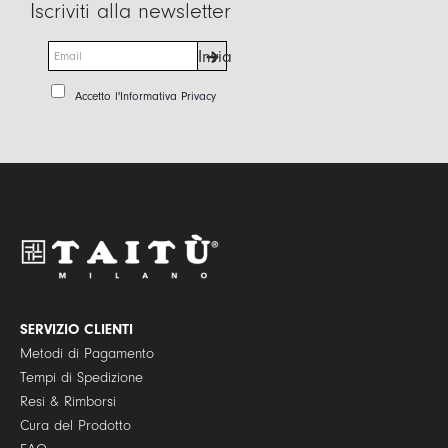
Iscriviti alla newsletter
E
Invia
m
a
P
Accetto l'
Informativa Privacy
i
r
l
i
*
v
a
c
y
P
o
l
i
c
y
SERVIZIO CLIENTI
*
Metodi di Pagamento
Tempi di Spedizione
Resi & Rimborsi
Cura del Prodotto