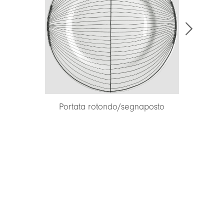
Portata rotondo/segnaposto
Portata 