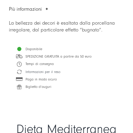
rettangolare
quantità
Più informazioni
La bellezza dei decori è esaltata dalla porcellana
irregolare, dal particolare effetto “bugnato”.
Disponibile
SPEDIZIONE GRATUITA a partire da 50 euro
Tempi di consegna
Informazioni per il reso
Paga in modo sicuro
Biglietto d’auguri
Dieta Mediterranea