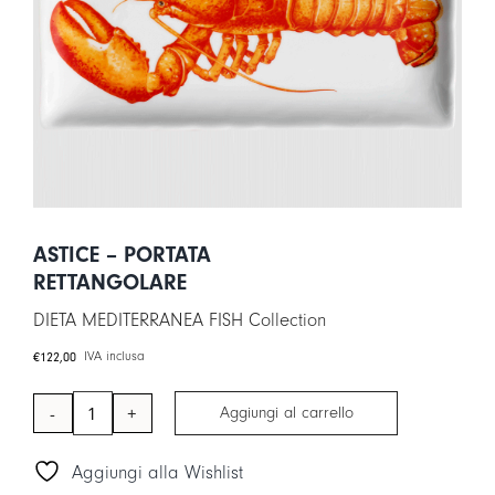
LOGIN
CARRELLO
IT
EN
ASTICE – PORTATA
RETTANGOLARE
DIETA MEDITERRANEA FISH Collection
€
122,00
IVA inclusa
Aggiungi al carrello
ASTICE
-
Aggiungi alla Wishlist
Portata