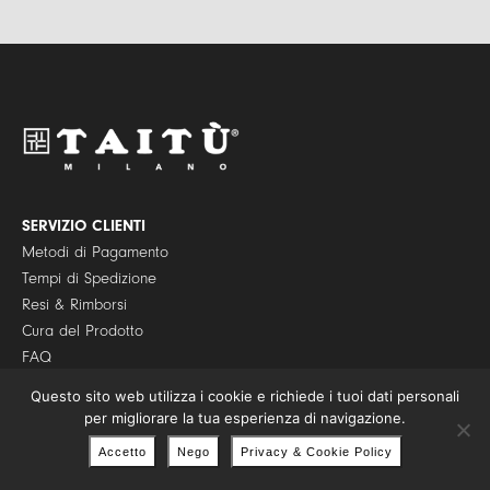
l
i
*
v
a
c
y
P
o
l
i
c
y
SERVIZIO CLIENTI
*
Metodi di Pagamento
Tempi di Spedizione
Resi & Rimborsi
Cura del Prodotto
FAQ
Confezioni Regalo
Questo sito web utilizza i cookie e richiede i tuoi dati personali
per migliorare la tua esperienza di navigazione.
Accetto
Nego
Privacy & Cookie Policy
TAITÙ