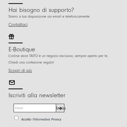
Hai bisogno di supporto?
Siamo a tua disposizione via email e telefonicamente.
Contattaci
E-Boutique
L’online store TAITÙ è un negozio esclusivo, sempre aperto per te.
Chiedi una confezione regalo!
Scopri di più
Iscriviti alla newsletter
E
Invia
m
a
P
Accetto l'
Informativa Privacy
i
r