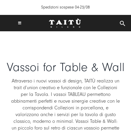
Salta
Spedizioni sospese 04-23/08
al
contenuto
Toggle
Navigation
SPEDIZIONI GRATUITE IN ITALIA DA 50€
TAITÙ WORLD
PRODOTTI
Vassoi for Table & Wall
COLLEZIONI
CREA LA TUA TAVOLA
Attraverso i nuovi vassoi di design, TAITÙ realizza un
ISPIRAZIONI
trait d’union creativo e funzionale con le Collezioni
per la Tavola. I vassoi TABLEAU permettono
MIX & MATCH
abbinamenti perfetti e nuove sinergie creative con le
NEWS
corrispondendi Collezioni in porcellana, e
valorizzano anche i servizi per la tavola di gusto
B2B
classico, moderno o minimal. Vassoi Table & Wall:
un piccolo foro sul retro di ciascun vassoio permette
STORE LOCATOR