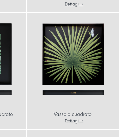
Dettagli
adrato
Vassoio quadrato
Dettagli