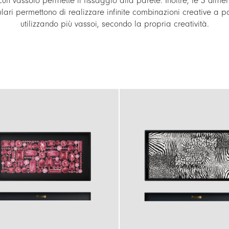
cun vassoio permette il fissaggio alla parete. Inoltre, le 3 dimen
ari permettono di realizzare infinite combinazioni creative a p
utilizzando più vassoi, secondo la propria creatività.