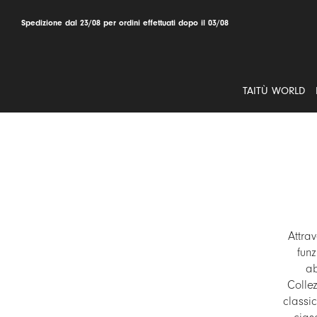
Salta
al
Spedizione dal 23/08 per ordini effettuati dopo il 03/08
contenuto
TAITÙ WORLD
Attrav
fun
ab
Collez
classi