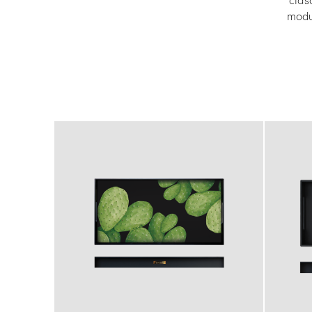
cias
modul