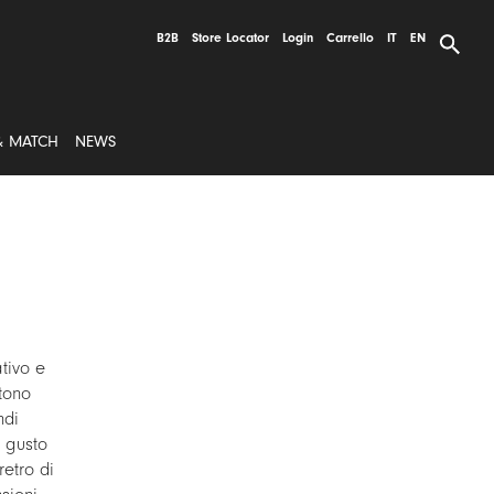
B2B
Store Locator
Login
Carrello
IT
EN
& MATCH
NEWS
ativo e
tono
ndi
i gusto
etro di