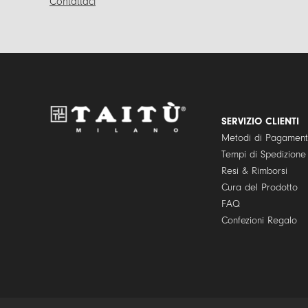
Contattaci
SERVIZIO CLIENTI
Metodi di Pagamen
Tempi di Spedizione
Resi & Rimborsi
Cura del Prodotto
FAQ
Confezioni Regalo
© Copyright 2021 | TAITÙ S.r.l. – Tutti i diritti riservati | P.I./C.F. 