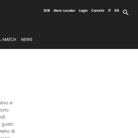
B2B
Store Locator
Login
Carrello
IT
EN
& MATCH
NEWS
ativo e
tono
ndi
i gusto
etro di