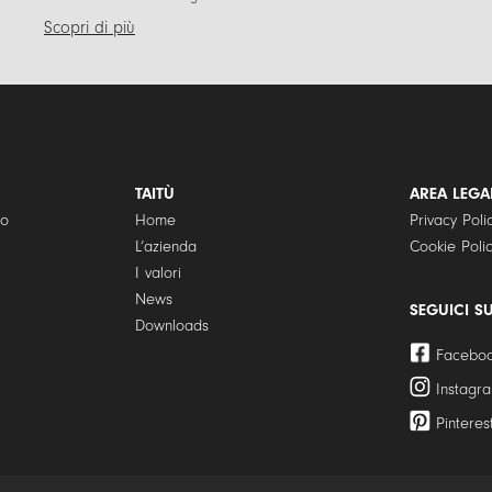
Scopri di più
TAITÙ
AREA LEGA
to
Home
Privacy Poli
L’azienda
Cookie Poli
I valori
News
SEGUICI S
Downloads
Facebo
Instagr
Pinteres
09287970967 | TAITÙ Milano è un marchio registrato.