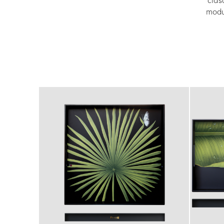
cias
modul