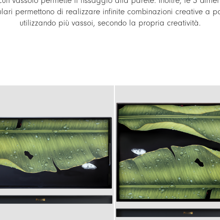
cun vassoio permette il fissaggio alla parete. Inoltre, le 3 dimen
ari permettono di realizzare infinite combinazioni creative a p
utilizzando più vassoi, secondo la propria creatività.