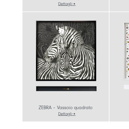
Dettagli
ZEBRA – Vassoio quadrato
Dettagli