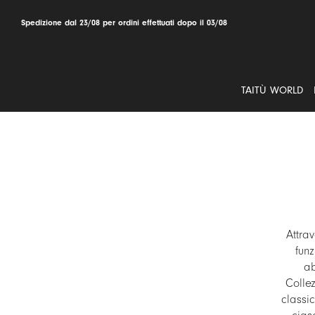
Salta
al
Spedizione dal 23/08 per ordini effettuati dopo il 03/08
contenuto
TAITÙ WORLD
Attrav
fun
ab
Collez
classi