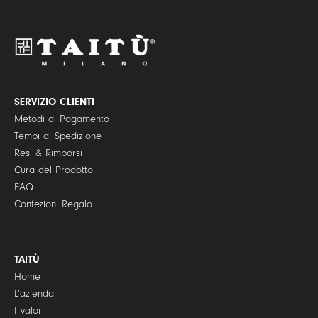
c
y
P
o
l
i
c
y
SERVIZIO CLIENTI
*
Metodi di Pagamento
Tempi di Spedizione
Resi & Rimborsi
Cura del Prodotto
FAQ
Confezioni Regalo
TAITÙ
Home
L’azienda
I valori