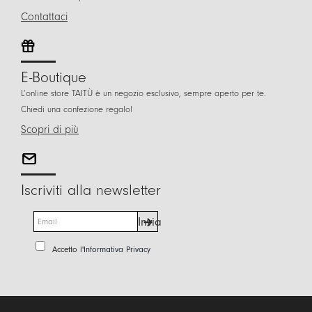
Contattaci
E-Boutique
L’online store TAITÙ è un negozio esclusivo, sempre aperto per te.
Chiedi una confezione regalo!
Scopri di più
Iscriviti alla newsletter
E
Invia
m
a
P
Accetto l'
Informativa Privacy
i
r
l
i
*
v
a