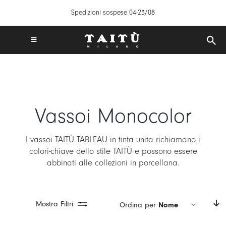
Salta
Spedizioni sospese 04-23/08
al
contenuto
Toggle
Navigation
SPEDIZIONI GRATUITE IN ITALIA DA 50€
TAITÙ WORLD
PRODOTTI
Vassoi Monocolor
COLLEZIONI
CREA LA TUA TAVOLA
I vassoi TAITÙ TABLEAU in tinta unita richiamano i
ISPIRAZIONI
colori-chiave dello stile TAITÙ e possono essere
abbinati alle collezioni in porcellana.
MIX & MATCH
NEWS
B2B
Mostra Filtri
Ordina per
Nome
STORE LOCATOR