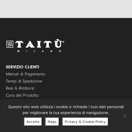
i
r
l
i
*
v
a
c
y
P
o
l
i
c
y
SERVIZIO CLIENTI
*
Metodi di Pagamento
Tempi di Spedizione
Resi & Rimborsi
Cura del Prodotto
FAQ
Questo sito web utilizza i cookie e richiede i tuoi dati personali
Confezioni Regalo
per migliorare la tua esperienza di navigazione.
Accetto
Nego
Privacy & Cookie Policy