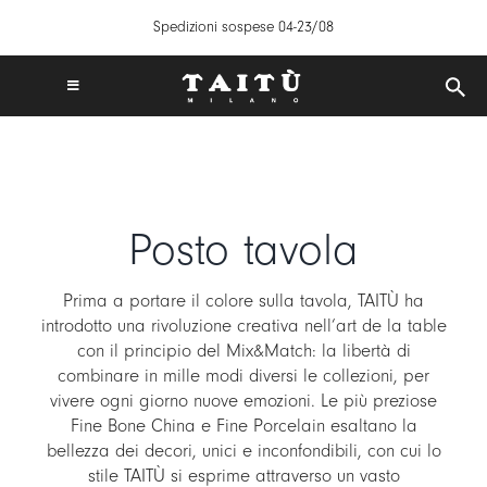
Salta
Spedizioni sospese 04-23/08
al
contenuto
Toggle
Navigation
SPEDIZIONI GRATUITE IN ITALIA DA 50€
TAITÙ WORLD
PRODOTTI
Posto tavola
COLLEZIONI
CREA LA TUA TAVOLA
Prima a portare il colore sulla tavola, TAITÙ ha
ISPIRAZIONI
introdotto una rivoluzione creativa nell’art de la table
con il principio del Mix&Match: la libertà di
MIX & MATCH
combinare in mille modi diversi le collezioni, per
NEWS
vivere ogni giorno nuove emozioni. Le più preziose
Fine Bone China e Fine Porcelain esaltano la
B2B
bellezza dei decori, unici e inconfondibili, con cui lo
stile TAITÙ si esprime attraverso un vasto
STORE LOCATOR