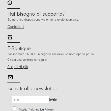
Hai bisogno di supporto?
Siamo a tua disposizione via email e telefonicamente.
Contattaci
E-Boutique
L’online store TAITÙ è un negozio esclusivo, sempre aperto per te.
Chiedi una confezione regalo!
Scopri di più
Iscriviti alla newsletter
E
Invia
m
a
P
Accetto l'
Informativa Privacy